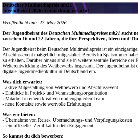
Deutscher Multimediapreis mb21
Jugendbeirat 2026: Verstärkung gesucht!
Veröffentlicht am:
27.
May
2026
Der Jugendbeirat des
Deutschen Multimediapreises mb21
sucht ne
zwischen 16 und 22 Jahren, die ihre Perspektiven, Ideen und T
Der Jugendbeirat beim Deutschen Multimediapreis ist ein einzigarti
Abschlussevent maßgeblich mitgestaltet. Bereits im Spätsommer habe
zu erhalten. Darüber hinaus sind sie in weitere zentrale Bereiche de
Weiterentwicklung des Wettbewerbs insgesamt. Der Jugendbeirat ist ei
digitale Jugendmedienkultur in Deutschland ein.
Was dich erwartet:
- aktive Mitgestaltung von Wettbewerb und Abschlussevent
- Einblicke in Projekt- und Veranstaltungsorganisation
- Mitarbeit in einem kreativen und engagierten Team
- neue Kontakte sowie wertvolle Erfahrungen
Was wir bieten:
- Übernahme von Reise-, Übernachtungs- und Verpflegungskosten
- ein offizielles Zertifikat für dein Engagement
So kannst du dich bewerben: