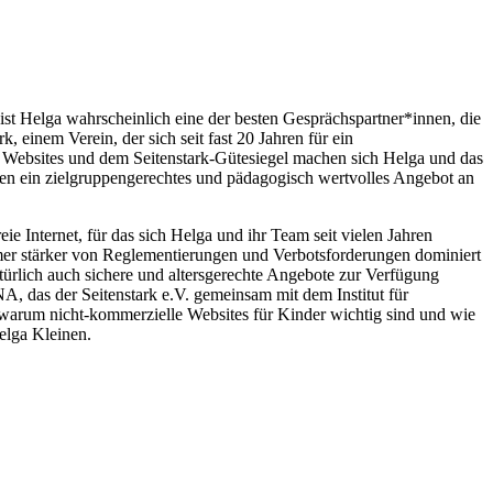
st Helga wahrscheinlich eine der besten Gesprächspartner*innen, die
 einem Verein, der sich seit fast 20 Jahren für ein
er Websites und dem Seitenstark-Gütesiegel machen sich Helga und das
rmen ein zielgruppengerechtes und pädagogisch wertvolles Angebot an
ie Internet, für das sich Helga und ihr Team seit vielen Jahren
immer stärker von Reglementierungen und Verbotsforderungen dominiert
atürlich auch sichere und altersgerechte Angebote zur Verfügung
, das der Seitenstark e.V. gemeinsam mit dem Institut für
arum nicht-kommerzielle Websites für Kinder wichtig sind und wie
Helga Kleinen.