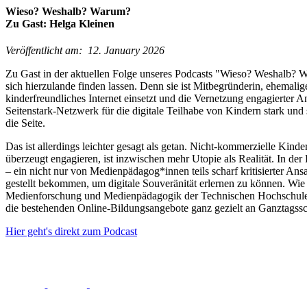
Wieso? Weshalb? Warum?
Zu Gast: Helga Kleinen
Veröffentlicht am:
12.
January
2026
Zu Gast in der aktuellen Folge unseres Podcasts "Wieso? Weshalb? Wa
sich hierzulande finden lassen. Denn sie ist Mitbegründerin, ehemalig
kinderfreundliches Internet einsetzt und die Vernetzung engagierter
Seitenstark-Netzwerk für die digitale Teilhabe von Kindern stark un
die Seite.
Das ist allerdings leichter gesagt als getan. Nicht-kommerzielle Kinde
überzeugt engagieren, ist inzwischen mehr Utopie als Realität. In d
– ein nicht nur von Medienpädagog*innen teils scharf kritisierter An
gestellt bekommen, um digitale Souveränität erlernen zu können. Wi
Medienforschung und Medienpädagogik der Technischen Hochschule Kö
die bestehenden Online-Bildungsangebote ganz gezielt an Ganztagssch
Hier geht's direkt zum Podcast