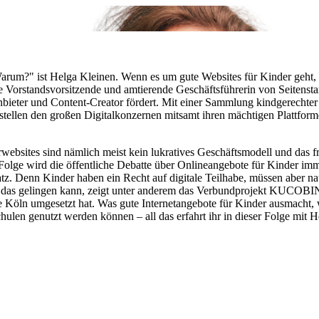
rum?" ist Helga Kleinen. Wenn es um gute Websites für Kinder geht, i
e Vorstandsvorsitzende und amtierende Geschäftsführerin von Seitenstark,
 Anbieter und Content-Creator fördert. Mit einer Sammlung kindgerecht
d stellen den großen Digitalkonzernen mitsamt ihren mächtigen Plattfo
rwebsites sind nämlich meist kein lukratives Geschäftsmodell und das fre
er Folge wird die öffentliche Debatte über Onlineangebote für Kinder 
satz. Denn Kinder haben ein Recht auf digitale Teilhabe, müssen aber n
e das gelingen kann, zeigt unter anderem das Verbundprojekt KUCOBINA
ln umgesetzt hat. Was gute Internetangebote für Kinder ausmacht, w
ulen genutzt werden können – all das erfahrt ihr in dieser Folge mit 